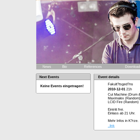
News
Bio
References
Downloa
Next Events
Event details
Fakult?tsged?ns
Keine Events eingetragen!
2010-12-01
21h
Cut Machine (Drum 
Maximalex (Random
LCID Fire (Random)
Eintritt frei.
Einlass ab 21 Uhr.
Mehr Infos in K?rze.
..link