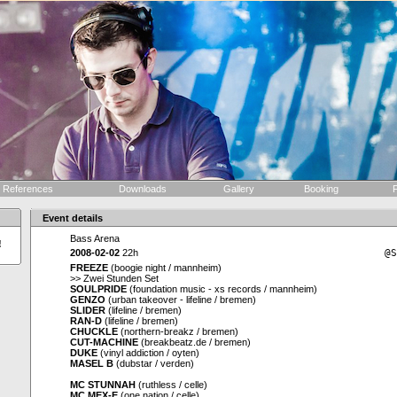
References
Downloads
Gallery
Booking
F
Event details
Bass Arena
!
2008-02-02
22h
@S
FREEZE
(boogie night / mannheim)
>> Zwei Stunden Set
SOULPRIDE
(foundation music - xs records / mannheim)
GENZO
(urban takeover - lifeline / bremen)
SLIDER
(lifeline / bremen)
RAN-D
(lifeline / bremen)
CHUCKLE
(northern-breakz / bremen)
CUT-MACHINE
(breakbeatz.de / bremen)
DUKE
(vinyl addiction / oyten)
MASEL B
(dubstar / verden)
MC STUNNAH
(ruthless / celle)
MC MEX-E
(one nation / celle)