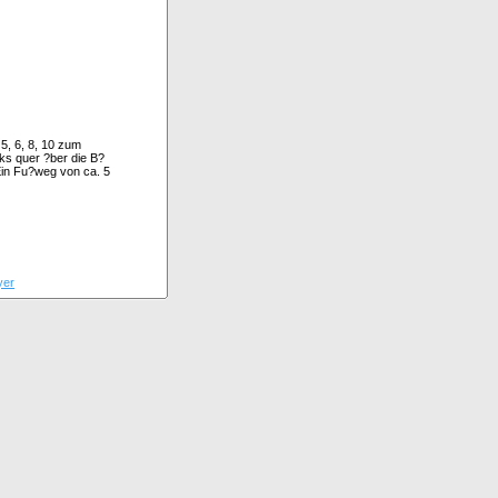
 5, 6, 8, 10 zum
s quer ?ber die B?
Ein Fu?weg von ca. 5
lyer