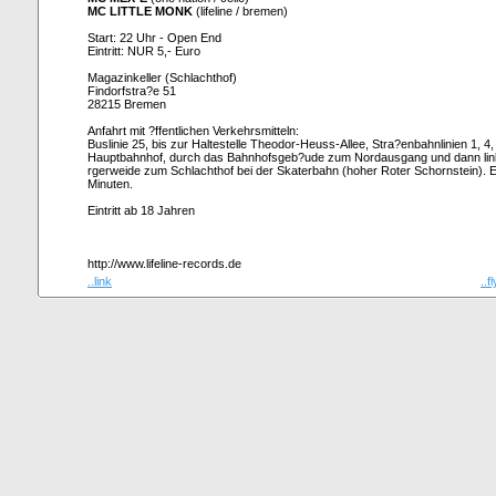
MC LITTLE MONK
(lifeline / bremen)
Start: 22 Uhr - Open End
Eintritt: NUR 5,- Euro
Magazinkeller (Schlachthof)
Findorfstra?e 51
28215 Bremen
Anfahrt mit ?ffentlichen Verkehrsmitteln:
Buslinie 25, bis zur Haltestelle Theodor-Heuss-Allee, Stra?enbahnlinien 1, 4,
Hauptbahnhof, durch das Bahnhofsgeb?ude zum Nordausgang und dann link
rgerweide zum Schlachthof bei der Skaterbahn (hoher Roter Schornstein). 
Minuten.
Eintritt ab 18 Jahren
http://www.lifeline-records.de
..link
..f