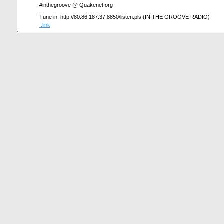
#inthegroove @ Quakenet.org
Tune in: http://80.86.187.37:8850/listen.pls (IN THE GROOVE RADIO)
..link