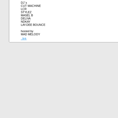
DJ´s
CUT MACHINE
LCR
STYLEZ
MASEL B
DELIVA
NDKAY
LAY.DEE BOUNCE
hosted by
MAD MELODY
..link