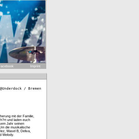
acebook
Imprint
@Underdock / Bremen
erung mit der Familie,
rh?rt und laden euch
esem Jahr seinen
 Um die musikalische
ez, Masel B, Deliva,
d Melody.