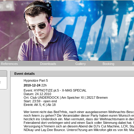
References
Downloads
Gallery
Booking
F
Event details
Hypnotize Part 5
!
2010-12-24
22h
Event: HYPNOTIZE pt.5 - X-MAS SPECIAL
Datum: 24.12.2010
Ort: Club UNDERDOCK | Am Speicher XI | 28217 Bremen
Start: 23:59 - open end
Eintritt: AK 5,-€ | Ab 18
Wer kennt nicht das Bed?rfnis, nach einer ausgelassenen Weihnachts-Besch
noch feiern zu gehen? Die Veranstalter dieser Party haben euren Wunsch e
herzlich ins Underdock ein. Man vermutet, dass der Weihnachtsmann in di
Feierabend dort verbringen wird und einen Sack voller Stimmung dabei hat.
Versorgung k?mmern sich an diesem Abend die DJ's Cut Machine, LCR, Styl
NDkay und Lay.Dee Bounce. Unterst?tzung am Mikrofon gibt es von Mc Ma