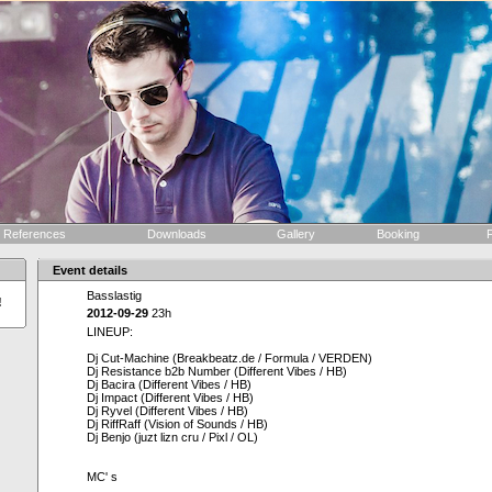
References
Downloads
Gallery
Booking
F
Event details
Basslastig
!
2012-09-29
23h
LINEUP:
Dj Cut-Machine (Breakbeatz.de / Formula / VERDEN)
Dj Resistance b2b Number (Different Vibes / HB)
Dj Bacira (Different Vibes / HB)
Dj Impact (Different Vibes / HB)
Dj Ryvel (Different Vibes / HB)
Dj RiffRaff (Vision of Sounds / HB)
Dj Benjo (juzt lizn cru / Pixl / OL)
MC' s