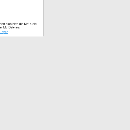
n sich bitte die Mc' s die
ei Mc Delyrea.
..flyer