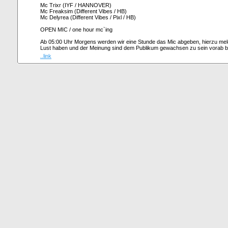
Mc Trixr (IYF / HANNOVER)
Mc Freaksim (Different Vibes / HB)
Mc Delyrea (Different Vibes / Pixl / HB)
OPEN MIC / one hour mc`ing
Ab 05:00 Uhr Morgens werden wir eine Stunde das Mic abgeben, hierzu melde
Lust haben und der Meinung sind dem Publikum gewachsen zu sein vorab b
..link