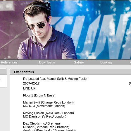
References
Downloads
Gallery
Booking
F
Event details
Re-Loaded feat. Mampi Swift & Moving Fusion
!
2007-02-17
@
LINE UP:
Floor 1 (Drum N Bass)
Mampi Swift (Charge Rec./ London)
MC IC 3 (Movement/ London)
Moving Fusion (RAM Rec./ London)
MC Darrison (V Rec./ London)
Dex (Septic Inc./ Bremen)
Rusher (Barcode Rec./ Bremen)
AppAcut (Beatfreakz/ Braunschweig)