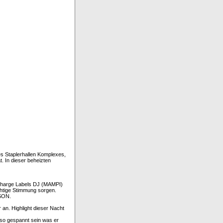
es Staplerhallen Komplexes,
. In dieser beheizten
 Charge Labels DJ (MAMPI)
chtige Stimmung sorgen.
SON.
an. Highlight dieser Nacht
also gespannt sein was er