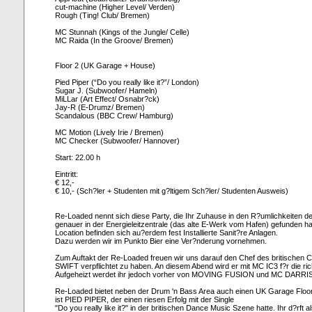
cut-machine (Higher Level/ Verden)
Rough (Ting! Club/ Bremen)
MC Stunnah (Kings of the Jungle/ Celle)
MC Raida (In the Groove/ Bremen)
Floor 2 (UK Garage + House)
Pied Piper (“Do you really like it?”/ London)
Sugar J. (Subwoofer/ Hameln)
MiLLar (Art Effect/ Osnabr?ck)
Jay-R (E-Drumz/ Bremen)
Scandalous (BBC Crew/ Hamburg)
MC Motion (Lively Irie / Bremen)
MC Checker (Subwoofer/ Hannover)
Start: 22.00 h
Eintritt:
€ 12,-
€ 10,- (Sch?ler + Studenten mit g?ltigem Sch?ler/ Studenten Ausweis)
Re-Loaded nennt sich diese Party, die Ihr Zuhause in den R?umlichkeiten d
genauer in der Energieleitzentrale (das alte E-Werk vom Hafen) gefunden hat
Location befinden sich au?erdem fest Installierte Sanit?re Anlagen.
Dazu werden wir im Punkto Bier eine Ver?nderung vornehmen.
Zum Auftakt der Re-Loaded freuen wir uns darauf den Chef des britischen
SWIFT verpflichtet zu haben. An diesem Abend wird er mit MC IC3 f?r die ri
Aufgeheizt werdet ihr jedoch vorher von MOVING FUSION und MC DARRI
Re-Loaded bietet neben der Drum 'n Bass Area auch einen UK Garage Floor 
ist PIED PIPER, der einen riesen Erfolg mit der Single
"Do you really like it?" in der britischen Dance Music Szene hatte. Ihr d?rft 