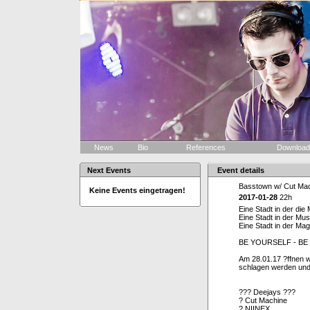
News
Bio
References
Downloa
Next Events
Event details
Basstown w/ Cut Ma
Keine Events eingetragen!
2017-01-28
22h
Eine Stadt in der di
Eine Stadt in der Mus
Eine Stadt in der Magi
BE YOURSELF - BE
Am 28.01.17 ?ffnen w
schlagen werden und 
??? Deejays ???
? Cut Machine
? NIINEX