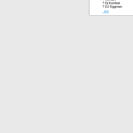
? Dj Kombat
? DJ Eggman
..link