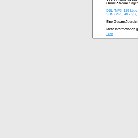
Online-Stream eingeri
DSL (MP3, 128 kbps,
SDN (MP3, 48 kbps,
Eine Gesamt?bersich
Mehr Informationen g
..link