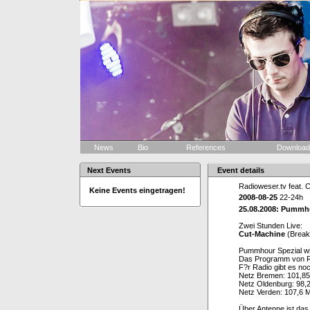
News
Bio
References
Downloa
Next Events
Event details
Radioweser.tv feat. 
Keine Events eingetragen!
2008-08-25
22-24h
25.08.2008: Pummho
Zwei Stunden Live:
Cut-Machine
(Break
Pummhour Spezial w
Das Programm von Ra
F?r Radio gibt es no
Netz Bremen: 101,8
Netz Oldenburg: 98
Netz Verden: 107,6 
Über Antenne ist da