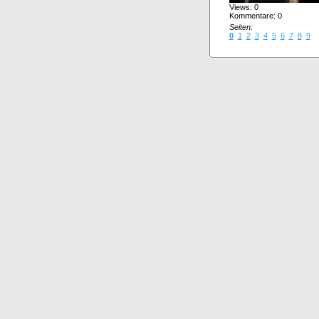
Views: 0
Kommentare: 0
Seiten:
0
1
2
3
4
5
6
7
8
9